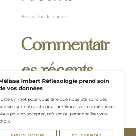
Bonjour tout le monde !
Commentair
es récents
Mélissa Imbert Réflexologie prend soin
de vos données
Un commentateur WordPress
sur
Bonjour tout
le monde !
Juste un mot pour vous dire que nous utilisons des
cookies sur notre site pour améliorer votre expérience.
Vous pouvez accepter, refuser ou personnaliser vos
choix.